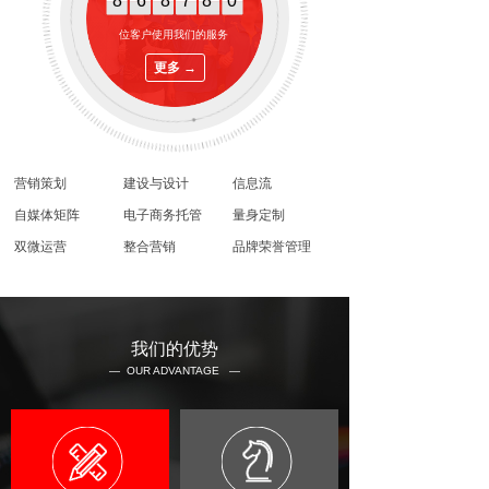
8
6
8
7
8
0
位客户使用我们的服务
更多 →
营销策划
建设与设计
信息流
自媒体矩阵
电子商务托管
量身定制
双微运营
整合营销
品牌荣誉管理
我们的优势
— OUR ADVANTAGE —