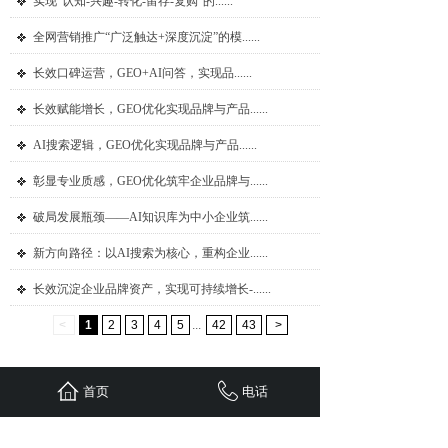
实现“认知-兴趣-转化-留存-复购”的......
全网营销推广“广泛触达+深度沉淀”的模......
长效口碑运营，GEO+AI问答，实现品......
长效赋能增长，GEO优化实现品牌与产品......
AI搜索逻辑，GEO优化实现品牌与产品......
彰显专业质感，GEO优化筑牢企业品牌与......
破局发展瓶颈——AI知识库为中小企业筑......
新方向路径：以AI搜索为核心，重构企业......
长效沉淀企业品牌资产，实现可持续增长-......
<
1
2
3
4
5
...
42
43
>
首页
电话
首页
联系
新闻
案例
服务
关于
24小时服务热线：
1310-1310-738