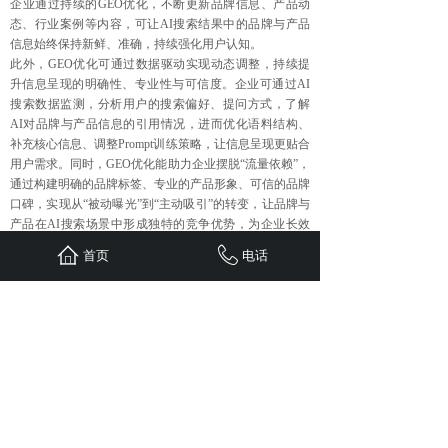
企业通过持续的GEO优化，不断更新品牌信息、产品动
态、行业案例等内容，可让AI搜索结果中的品牌与产品
信息始终保持新鲜、准确，持续强化用户认知。
此外，GEO优化可通过数据驱动实现动态调整，持续提
升信息呈现的明确性、专业性与可信度。企业可通过AI
搜索数据监测，分析用户的搜索偏好、提问方式，了解
AI对品牌与产品信息的引用情况，进而优化语料结构、
补充核心信息、调整Prompt训练策略，让信息呈现更贴合
用户需求。同时，GEO优化能助力企业摆脱“流量依赖”，
通过构建明确的品牌标签、专业的产品形象、可信的品牌
口碑，实现从“被动曝光”到“主动吸引”的转变，让品牌与
产品在AI搜索场景中形成独特的竞争优势，为企业长效
增长注入持续动力。
首页
电话
上一篇：
长效口碑运营，GEO......
下一篇：
AI搜索逻辑，GEO......
首页
联系
新闻
案例
服务
关于
24小时服务热线：
1310-1310-738