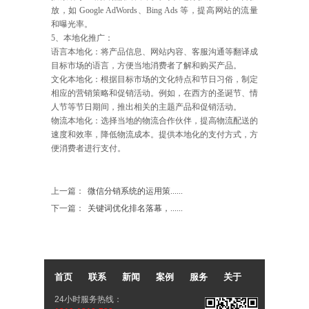
放，如 Google AdWords、Bing Ads 等，提高网站的流量
和曝光率。
5、本地化推广：
语言本地化：将产品信息、网站内容、客服沟通等翻译成
目标市场的语言，方便当地消费者了解和购买产品。
文化本地化：根据目标市场的文化特点和节日习俗，制定
相应的营销策略和促销活动。例如，在西方的圣诞节、情
人节等节日期间，推出相关的主题产品和促销活动。
物流本地化：选择当地的物流合作伙伴，提高物流配送的
速度和效率，降低物流成本。提供本地化的支付方式，方
便消费者进行支付。
上一篇：
微信分销系统的运用策......
下一篇：
关键词优化排名落幕，......
首页
联系
新闻
案例
服务
关于
24小时服务热线：