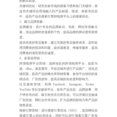
的购买欲望。
关键词优化：研究目标市场的搜索习惯和热门关键词，将
这些关键词合理地融入到产品标题、描述、标签等信息
中，提高产品在搜索引擎和电商平台上的搜索排名。
3、建立品牌形象：
品牌建设：设计专业的品牌标识、包装、网站等形象元
素，传达品牌的价值观和个性，提高品牌的辨识度和美誉
度。
提供优质的售后服务：建立完善的售后服务体系，及时处
理消费者的投诉和问题，提供退换货、维修等服务，提高
消费者的满意度和忠诚度。
4、多渠道营销：
跨境电商平台营销：选择知名的跨境电商平台，如亚马
逊、eBay、速卖通等，开设店铺并进行产品推广。优化店
铺页面，提高产品的曝光率和销售量。参加平台组织的促
销活动、广告投放等，提高店铺的知名度和影响力。
社交媒体营销：利用 Facebook、Instagram、Twitter、
YouTube 等社交媒体平台，发布产品信息、品牌故事、用
户评价等内容，吸引粉丝关注和互动。可以开展社交媒体
广告投放、网红合作等活动，扩大品牌的影响力和产品的
销售渠道。
搜索引擎营销：进行搜索引擎优化（SEO），提高网站在
搜索引擎上的自然排名；同时可以进行搜索引擎广告投