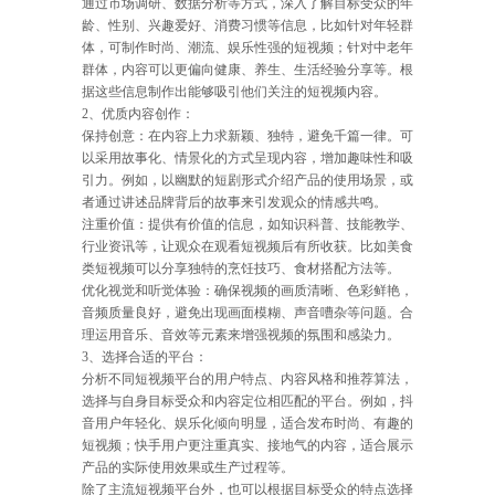
通过市场调研、数据分析等方式，深入了解目标受众的年
龄、性别、兴趣爱好、消费习惯等信息，比如针对年轻群
体，可制作时尚、潮流、娱乐性强的短视频；针对中老年
群体，内容可以更偏向健康、养生、生活经验分享等。根
据这些信息制作出能够吸引他们关注的短视频内容。
2、优质内容创作：
保持创意：在内容上力求新颖、独特，避免千篇一律。可
以采用故事化、情景化的方式呈现内容，增加趣味性和吸
引力。例如，以幽默的短剧形式介绍产品的使用场景，或
者通过讲述品牌背后的故事来引发观众的情感共鸣。
注重价值：提供有价值的信息，如知识科普、技能教学、
行业资讯等，让观众在观看短视频后有所收获。比如美食
类短视频可以分享独特的烹饪技巧、食材搭配方法等。
优化视觉和听觉体验：确保视频的画质清晰、色彩鲜艳，
音频质量良好，避免出现画面模糊、声音嘈杂等问题。合
理运用音乐、音效等元素来增强视频的氛围和感染力。
3、选择合适的平台：
分析不同短视频平台的用户特点、内容风格和推荐算法，
选择与自身目标受众和内容定位相匹配的平台。例如，抖
音用户年轻化、娱乐化倾向明显，适合发布时尚、有趣的
短视频；快手用户更注重真实、接地气的内容，适合展示
产品的实际使用效果或生产过程等。
除了主流短视频平台外，也可以根据目标受众的特点选择