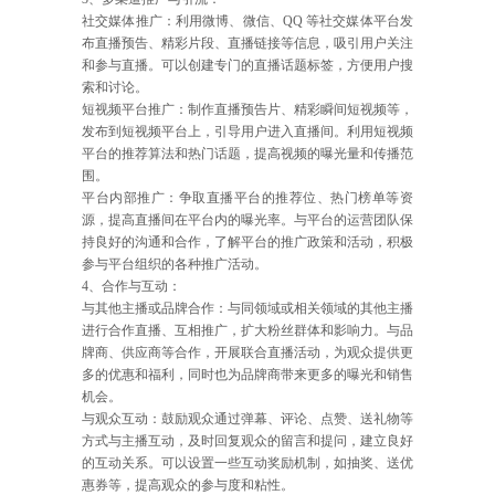
社交媒体推广：利用微博、微信、QQ 等社交媒体平台发
布直播预告、精彩片段、直播链接等信息，吸引用户关注
和参与直播。可以创建专门的直播话题标签，方便用户搜
索和讨论。
短视频平台推广：制作直播预告片、精彩瞬间短视频等，
发布到短视频平台上，引导用户进入直播间。利用短视频
平台的推荐算法和热门话题，提高视频的曝光量和传播范
围。
平台内部推广：争取直播平台的推荐位、热门榜单等资
源，提高直播间在平台内的曝光率。与平台的运营团队保
持良好的沟通和合作，了解平台的推广政策和活动，积极
参与平台组织的各种推广活动。
4、合作与互动：
与其他主播或品牌合作：与同领域或相关领域的其他主播
进行合作直播、互相推广，扩大粉丝群体和影响力。与品
牌商、供应商等合作，开展联合直播活动，为观众提供更
多的优惠和福利，同时也为品牌商带来更多的曝光和销售
机会。
与观众互动：鼓励观众通过弹幕、评论、点赞、送礼物等
方式与主播互动，及时回复观众的留言和提问，建立良好
的互动关系。可以设置一些互动奖励机制，如抽奖、送优
惠券等，提高观众的参与度和粘性。