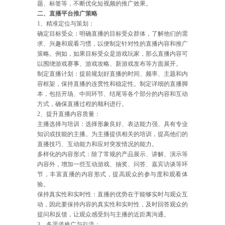
题、标签等，不断优化短视频的推广效果。
二、直播平台推广策略
1、精准定位与策划：
确定目标受众：明确直播的目标受众群体，了解他们的需
求、兴趣和观看习惯，以便制定针对性的直播内容和推广
策略。例如，如果目标受众是游戏玩家，那么直播内容可
以围绕游戏赛事、游戏攻略、新游戏发布等方面展开。
制定直播计划：提前规划好直播的时间、频率、主题和内
容框架，保持直播的连贯性和稳定性。制定详细的直播脚
本，包括开场、中间环节、结尾等各个部分的内容和互动
方式，确保直播过程的顺利进行。
2、提升直播内容质量：
主播选择与培训：选择形象良好、表达能力强、具有专业
知识或技能的主播。为主播提供相关的培训，提高他们的
直播技巧、互动能力和应对突发情况的能力。
多样化的内容形式：除了常规的产品展示、讲解、演示等
内容外，增加一些互动游戏、抽奖、问答、嘉宾访谈等环
节，丰富直播的内容形式，提高观众的参与度和观看体
验。
保持真实性和实时性：直播的优势在于能够实时与观众互
动，因此要保持内容的真实性和实时性，及时回答观众的
提问和反馈，让观众感受到与主播的近距离沟通。
3、多渠道推广与引流：