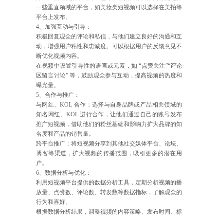
一些垂直领域的平台，如美妆类短视频可以选择在美拍等
平台上发布。
4、加强互动与引导：
积极回复观众的评论和私信，与他们建立良好的沟通和互
动，增强用户粘性和忠诚度。可以根据用户的反馈意见不
断优化视频内容。
在视频中设置引导性的语言或元素，如 “点赞关注”“评论
区留言讨论” 等，鼓励观众参与互动，提高视频的热度和
曝光量。
5、合作与推广：
与网红、KOL 合作：选择与自身品牌或产品相关领域的
知名网红、KOL 进行合作，让他们通过自己的账号发布
推广短视频，借助他们的粉丝基础和影响力扩大品牌的知
名度和产品的销售量。
跨平台推广：将短视频分享到其他社交媒体平台、论坛、
博客等渠道，扩大视频的传播范围，吸引更多的潜在用
户。
6、数据分析与优化：
利用短视频平台提供的数据分析工具，定期分析视频的播
放量、点赞数、评论数、转发数等数据指标，了解观众的
行为和喜好。
根据数据分析结果，调整视频的内容策略、发布时间、标