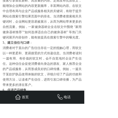
搜索引擎喜欢新鲜、高质量的内容。定期发布优质软文，
能增加企业网站的内容更新频率，丰富网站内容。在软文
中合理布局与企业产品或服务相关的关键词，有助于提升
网站在搜索引擎结果页面中的排名。当消费者搜索相关关
键词时，企业网站更容易被展示，从而为网站带来更多的
自然流量。例如，一家健身器材企业在软文中围绕 “家用
健身器材推荐”“如何选择适合自己的健身器材” 等热门关
键词展开内容创作，能有效提高在搜索引擎中的曝光度。
5、建立信任与口碑
：
消费者对于直白的广告往往存在一定的抵触心理，而软文
以一种更柔和、更易接受的方式传递信息。当消费者读到
一篇有用、有价值的软文时，会不自觉地对企业产生信
任。这种信任会促使消费者向身边的朋友、家人推荐企业
的产品或服务，从而形成良好的口碑传播。例如，一篇关
于某款护肤品使用体验的软文，详细介绍了产品的功效和
使用方法，让读者产生信任，进而引发口碑传播，为产品
带来更多的潜在客户。
6、促进产品销售
：
好的软文能够巧妙地引导消费者的购买决策。通过在软文
首页
电话
中介绍产品的优势、使用场景、用户案例等，激发消费者
的购买欲望。比如，一篇介绍智能手表的软文，不仅详细
阐述了手表的功能特点，还列举了不同用户在运动、生活
中使用手表带来的便捷体验，消费者在阅读后，会更倾向