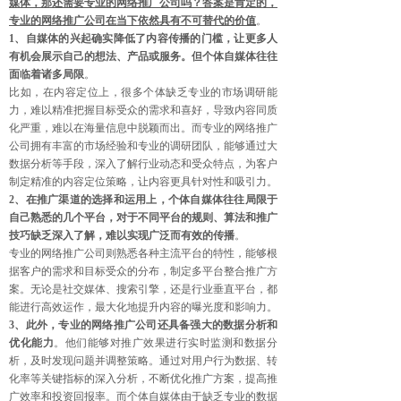
媒体，那还需要专业的网络推广公司吗？答案是肯定的，
专业的网络推广公司在当下依然具有不可替代的价值
。
1、自媒体的兴起确实降低了内容传播的门槛，让更多人
有机会展示自己的想法、产品或服务。但个体自媒体往往
面临着诸多局限
。
比如，在内容定位上，很多个体缺乏专业的市场调研能
力，难以精准把握目标受众的需求和喜好，导致内容同质
化严重，难以在海量信息中脱颖而出。而专业的网络推广
公司拥有丰富的市场经验和专业的调研团队，能够通过大
数据分析等手段，深入了解行业动态和受众特点，为客户
制定精准的内容定位策略，让内容更具针对性和吸引力。
2、在推广渠道的选择和运用上，个体自媒体往往局限于
自己熟悉的几个平台，对于不同平台的规则、算法和推广
技巧缺乏深入了解，难以实现广泛而有效的传播
。
专业的网络推广公司则熟悉各种主流平台的特性，能够根
据客户的需求和目标受众的分布，制定多平台整合推广方
案。无论是社交媒体、搜索引擎，还是行业垂直平台，都
能进行高效运作，最大化地提升内容的曝光度和影响力。
3、此外，专业的网络推广公司还具备强大的数据分析和
优化能力
。他们能够对推广效果进行实时监测和数据分
析，及时发现问题并调整策略。通过对用户行为数据、转
化率等关键指标的深入分析，不断优化推广方案，提高推
广效率和投资回报率。而个体自媒体由于缺乏专业的数据