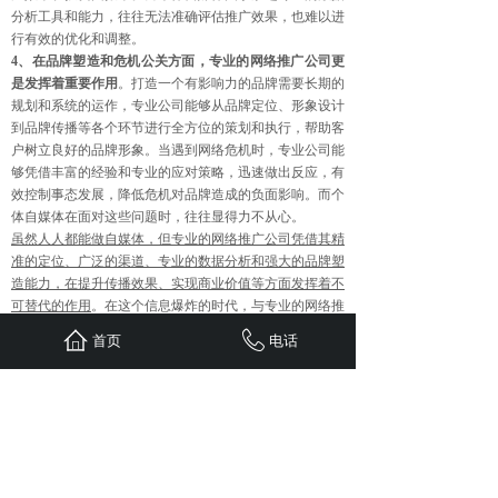
分析工具和能力，往往无法准确评估推广效果，也难以进
行有效的优化和调整。
4、在品牌塑造和危机公关方面，专业的网络推广公司更
是发挥着重要作用
。打造一个有影响力的品牌需要长期的
规划和系统的运作，专业公司能够从品牌定位、形象设计
到品牌传播等各个环节进行全方位的策划和执行，帮助客
户树立良好的品牌形象。当遇到网络危机时，专业公司能
够凭借丰富的经验和专业的应对策略，迅速做出反应，有
效控制事态发展，降低危机对品牌造成的负面影响。而个
体自媒体在面对这些问题时，往往显得力不从心。
虽然人人都能做自媒体，但专业的网络推广公司凭借其精
准的定位、广泛的渠道、专业的数据分析和强大的品牌塑
造能力，在提升传播效果、实现商业价值等方面发挥着不
可替代的作用
。在这个信息爆炸的时代，与专业的网络推
广公司合作，无疑是让自己的声音被更多人听到、让自己
首页
电话
的品牌更具影响力的明智选择。
上一篇：
“网站建设公司”还能......
下一篇：
关于微信公众号的粉丝......