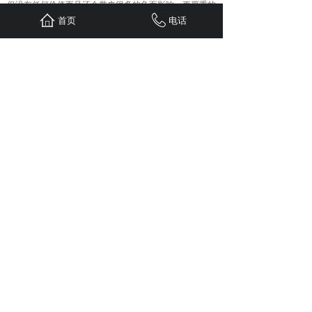
仅没有任何价值而且还会带来很多的负面影响，更严重的
是可能会受到搜索引擎的降权处理，因此网站的外链一定
首页
电话
要确保质量，在友情链接这块也是一样的，一定要注重质
量而不是数量。内链就主要表现在面包屑导航、相关推
荐、相关搜索和锚文本链接等方面，没有好的外链那么网
站就很难有流量；而没有内链那么网站就会显得很死板没
有互通性，因此不管是外链还是内链都是非常重要的。
上一篇：
了解这些内容之后再做......
下一篇：
网站权重一直没有提升......
首页
联系
新闻
案例
服务
关于
24小时服务热线：
1310-1310-738
QQ: 603799029
地址：重庆江北区观音桥红鼎国际B
栋二单元1308
Copyright © 五车科技 2020 版权所有
sitemap.xml
免责申明：
本站部分文章（图片）来源于网络转
载，用于学习及资料参考。【因无法联系作者本人】如