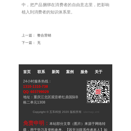
中，把产品捆绑在消费者的自由意志里，把影响
植入到消费者的知识体系里。
上一篇：
整合营销
下一篇：
无
首页
联系
新闻
案例
服务
关于
24小时服务热线：
1310-1310-738
QQ: 603799029
地址：重庆江北区观音桥红鼎国际B
栋二单元1308
Copyright © 五车科技 2020 版权所有
sitemap.xml
免责申明：
本站部分文章（图片）来源于网络转
载，用于学习及资料参考。【因无法联系作者本人】如